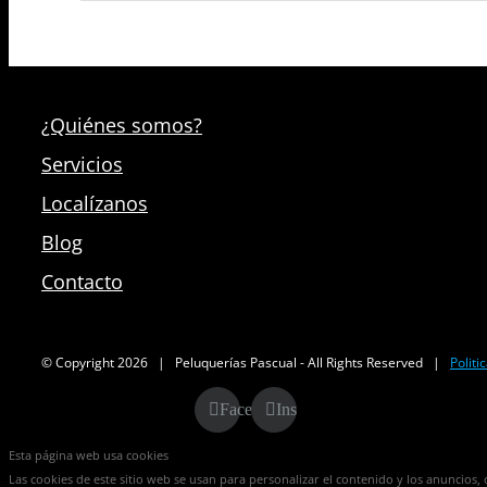
¿Quiénes somos?
Servicios
Localízanos
Blog
Contacto
© Copyright
2026 | Peluquerías Pascual - All Rights Reserved |
Politi
Facebook
Instagram
Esta página web usa cookies
Las cookies de este sitio web se usan para personalizar el contenido y los anuncios, o