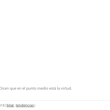
n que en el punto medio está la virtud.
018
|
blog
,
tendencias
|