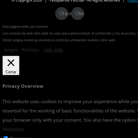
© Copyright
2026 | Peluquerías Pascual - All Rights Reserved |
Politi
Facebook
Instagram
Esta página web usa cookies
Las cookies de este sitio web se usan para personalizar el contenido y los anuncios, o
Usted acepta nuestras cookies si continúa utilizando nuestro sitio web.
Acepto
Rechazo
Leer más
Cerrar
Privacy Overview
This website uses cookies to improve your experience while you 
essential for the working of basic functionalities of the websit
your browser only with your consent. You also have the option t
Necessary