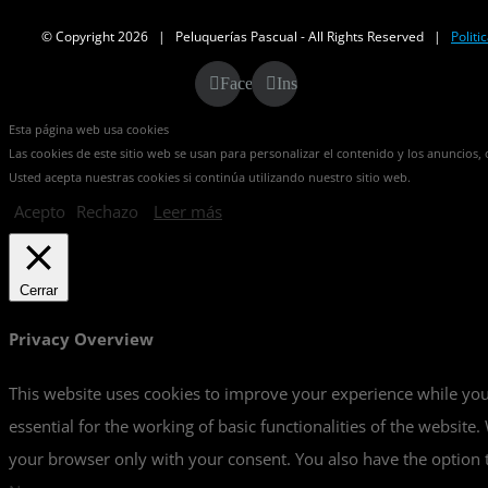
© Copyright
2026 | Peluquerías Pascual - All Rights Reserved |
Politi
Facebook
Instagram
Esta página web usa cookies
Las cookies de este sitio web se usan para personalizar el contenido y los anuncios, o
Usted acepta nuestras cookies si continúa utilizando nuestro sitio web.
Acepto
Rechazo
Leer más
Cerrar
Privacy Overview
This website uses cookies to improve your experience while you 
essential for the working of basic functionalities of the websit
your browser only with your consent. You also have the option t