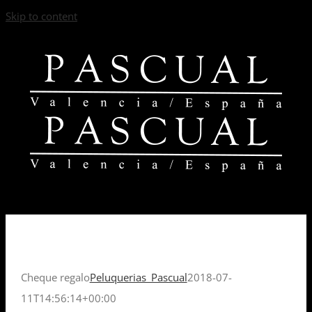
Skip to content
Cheque regalo
Peluquerias_Pascual
2018-07-
11T14:56:14+00:00