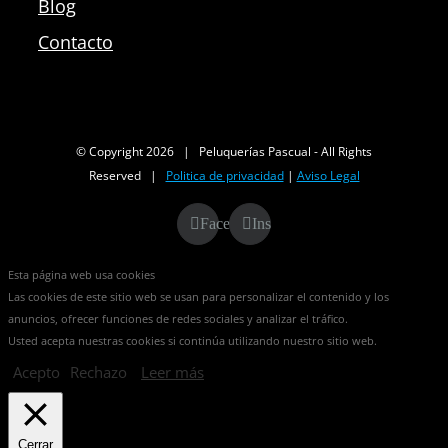
Blog
Contacto
© Copyright
2026 | Peluquerías Pascual - All Rights
Reserved |
Politica de privacidad
|
Aviso Legal
Facebook
Instagram
Esta página web usa cookies
Las cookies de este sitio web se usan para personalizar el contenido y los
anuncios, ofrecer funciones de redes sociales y analizar el tráfico.
Usted acepta nuestras cookies si continúa utilizando nuestro sitio web.
Acepto
Rechazo
Leer más
Cerrar