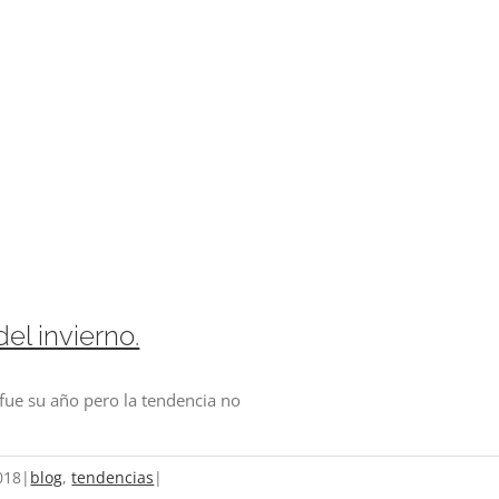
el invierno.
 fue su año pero la tendencia no
018
|
blog
,
tendencias
|