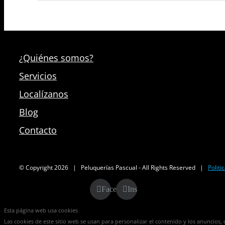
¿Quiénes somos?
Servicios
Localízanos
Blog
Contacto
© Copyright
2026 | Peluquerías Pascual - All Rights Reserved |
Politi
Facebook
Instagram
Esta página web usa cookies
Las cookies de este sitio web se usan para personalizar el contenido y los anuncios, o