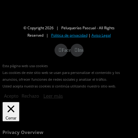
© Copyright
2026 | Peluquerías Pascual - All Rights
Reserved |
Politica de privacidad
|
Aviso Legal
Facebook
Instagram
Esta página web usa cookies
Las cookies de este sitio web se usan para personalizar el contenido y los
anuncios, ofrecer funciones de redes sociales y analizar el tráfico.
Usted acepta nuestras cookies si continúa utilizando nuestro sitio web.
Acepto
Rechazo
Leer más
Cerrar
Privacy Overview