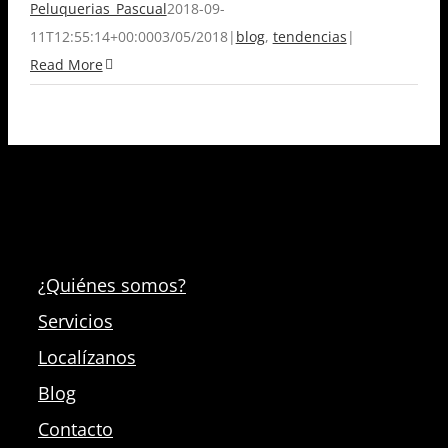
Peluquerias_Pascual
2018-09-
11T12:55:14+00:00
03/05/2018
|
blog
,
tendencias
|
Read More
¿Quiénes somos?
Servicios
Localízanos
Blog
Contacto