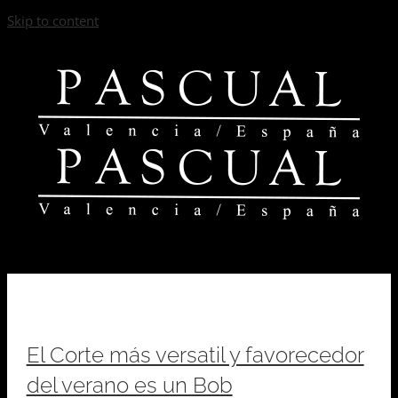
Skip to content
El Corte más versatil y favorecedor
del verano es un Bob