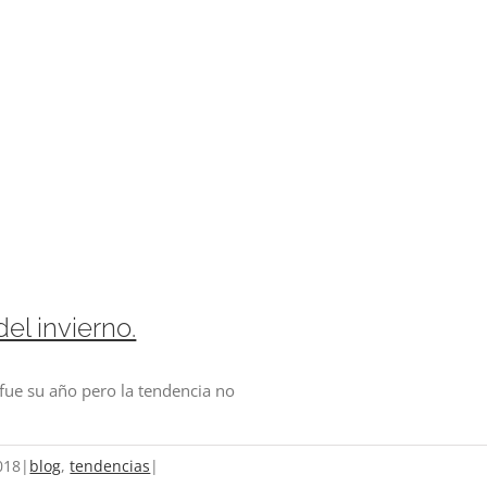
el invierno.
 fue su año pero la tendencia no
018
|
blog
,
tendencias
|