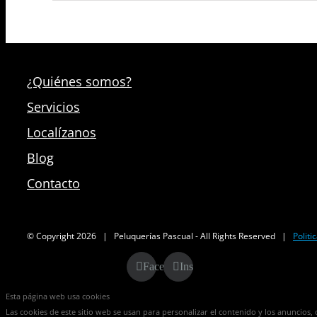
¿Quiénes somos?
Servicios
Localízanos
Blog
Contacto
© Copyright
2026 | Peluquerías Pascual - All Rights Reserved |
Politi
Facebook
Instagram
Esta página web usa cookies
Las cookies de este sitio web se usan para personalizar el contenido y los anuncios, o